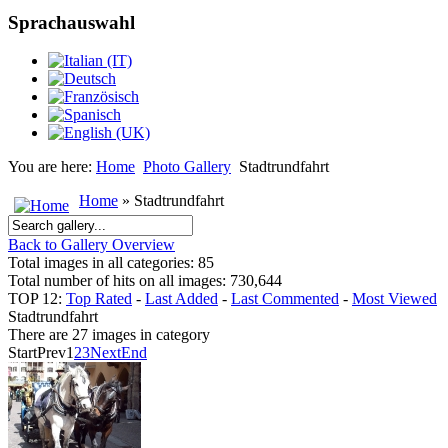
Sprachauswahl
You are here:
Home
Photo Gallery
Stadtrundfahrt
Home
» Stadtrundfahrt
Back to Gallery Overview
Total images in all categories: 85
Total number of hits on all images: 730,644
TOP 12:
Top Rated
-
Last Added
-
Last Commented
-
Most Viewed
Stadtrundfahrt
There are 27 images in category
Start
Prev
1
2
3
Next
End