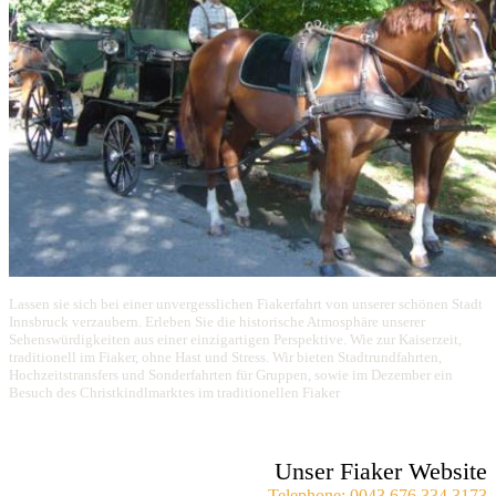
Lassen sie sich bei einer unvergesslichen Fiakerfahrt von unserer schönen Stadt
Innsbruck verzaubern. Erleben Sie die historische Atmosphäre unserer
Sehenswürdigkeiten aus einer einzigartigen Perspektive. Wie zur Kaiserzeit,
traditionell im Fiaker, ohne Hast und Stress. Wir bieten Stadtrundfahrten,
Hochzeitstransfers und Sonderfahrten für Gruppen, sowie im Dezember ein
Besuch des Christkindlmarktes im traditionellen Fiaker
Unser Fiaker Website
Telephone: 0043 676 334 3173