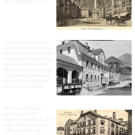
mitverantwortlich war.
Es war bereits im Jahre
1490 als ein Postkurs von
Innsbruck nach Mechelen
eingerichtet wurde. Dieser
führte durch das spätere
Rheinhessen zunächst am
Rhein entlang und schon
vor dem Jahr 1500 quer
durch das Hügelland.
Die ersten Lizenzen
wurden um 1693
vergeben. Knapp 30 Jahre
später bürgerte sich der
Name „Fiaker“ ein,