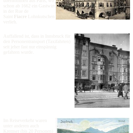
übernommen aus Paris, wo
schon ab 1662 ein Gastwirt
in der Rue de
Saint
Fiacre
Lohnkutschen
verlieh.
Auffallend ist, dass in Innsbruck für
den Personentransport (Taxifahrten)
seit jeher fast nur einspännig
gefahren wurde.
Im Reiseverkehr waren
unter anderen auch
Kremser (bis 20 Personen)