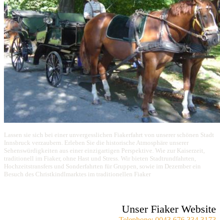
Lassen sie sich bei einer unvergesslichen Fiakerfahrt von unserer schönen Stadt
Innsbruck verzaubern. Erleben Sie die historische Atmosphäre unserer
Sehenswürdigkeiten aus einer einzigartigen Perspektive. Wie zur Kaiserzeit,
traditionell im Fiaker, ohne Hast und Stress. Wir bieten Stadtrundfahrten,
Hochzeitstransfers und Sonderfahrten für Gruppen, sowie im Dezember ein
Besuch des Christkindlmarktes im traditionellen Fiaker
Unser Fiaker Website
Telephone: 0043 676 334 3173