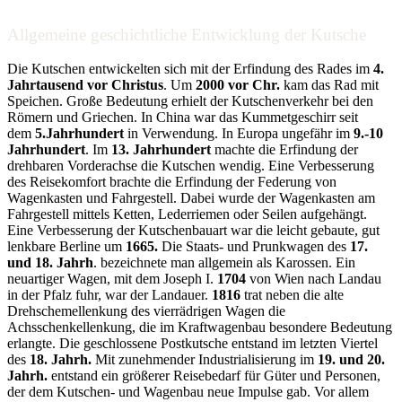
Allgemeine geschichtliche Entwicklung der Kutsche
Die Kutschen entwickelten sich mit der Erfindung des Rades im
4.
Jahrtausend vor Christus
. Um
2000 vor Chr.
kam das Rad mit
Speichen. Große Bedeutung erhielt der Kutschenverkehr bei den
Römern und Griechen. In China war das Kummetgeschirr seit
dem
5.Jahrhundert
in Verwendung. In Europa ungefähr im
9.-10
Jahrhundert
. Im
13. Jahrhundert
machte die Erfindung der
drehbaren Vorderachse die Kutschen wendig. Eine Verbesserung
des Reisekomfort brachte die Erfindung der Federung von
Wagenkasten und Fahrgestell. Dabei wurde der Wagenkasten am
Fahrgestell mittels Ketten, Lederriemen oder Seilen aufgehängt.
Eine Verbesserung der Kutschenbauart war die leicht gebaute, gut
lenkbare Berline um
1665.
Die Staats- und Prunkwagen des
17.
und 18. Jahrh
. bezeichnete man allgemein als Karossen. Ein
neuartiger Wagen, mit dem Joseph I.
1704
von Wien nach Landau
in der Pfalz fuhr, war der Landauer.
1816
trat neben die alte
Drehschemellenkung des vierrädrigen Wagen die
Achsschenkellenkung, die im Kraftwagenbau besondere Bedeutung
erlangte. Die geschlossene Postkutsche entstand im letzten Viertel
des
18. Jahrh.
Mit zunehmender Industrialisierung im
19. und 20.
Jahrh.
entstand ein größerer Reisebedarf für Güter und Personen,
der dem Kutschen- und Wagenbau neue Impulse gab. Vor allem