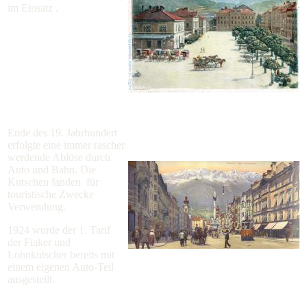
im Einsatz .
Ende des 19. Jahrhundert
erfolgte eine immer rascher
werdende Ablöse durch
Auto und Bahn. Die
Kutschen fanden für
touristische Zwecke
Verwendung.
1924 wurde der 1. Tarif
der Fiaker und
Lohnkutscher bereits mit
einem eigenen Auto-Teil
ausgestellt.