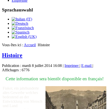
Empreinte
Sprachauswahl
Vous êtes ici :
Accueil
Histoire
Histoire
Publication : mardi 8 juillet 2014 16:08
|
Imprimer
|
E-mail
|
Affichages : 6776
Cette information sera bientôt disponible en français!
Fiaker, ein jahrhunderte
altes Gewerbe welches
bedeutend an der
Entwicklung von Mensch
und Land