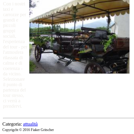
Con i nostri
taxi e
carrozze per
grandi e
piccoli
gruppi
sociali,
l'esperienza
del tour - per
l'atmosfera
rilassata di
calma e di
coerenza -
da vicino.
Selezionare
il punto di
partenza del
tour stesso,
ci verrà a
prendervi.
Categoria:
attualità
Copyrigcht
©
2016
Fiaker Gritscher