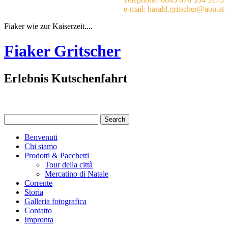
e-mail: harald.gritscher@aon.at
Fiaker wie zur Kaiserzeit....
Fiaker Gritscher
Erlebnis Kutschenfahrt
Benvenuti
Chi siamo
Prodotti & Pacchetti
Tour della città
Mercatino di Natale
Corrente
Storia
Galleria fotografica
Contatto
Impronta