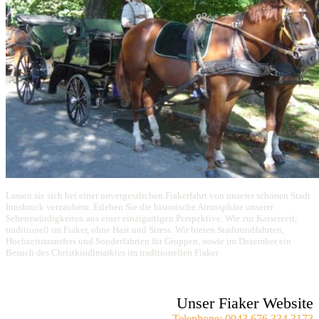
Lassen sie sich bei einer unvergesslichen Fiakerfahrt von unserer schönen Stadt
Innsbruck verzaubern. Erleben Sie die historische Atmosphäre unserer
Sehenswürdigkeiten aus einer einzigartigen Perspektive. Wie zur Kaiserzeit,
traditionell im Fiaker, ohne Hast und Stress. Wir bieten Stadtrundfahrten,
Hochzeitstransfers und Sonderfahrten für Gruppen, sowie im Dezember ein
Besuch des Christkindlmarktes im traditionellen Fiaker
Unser Fiaker Website
Telephone: 0043 676 334 3173