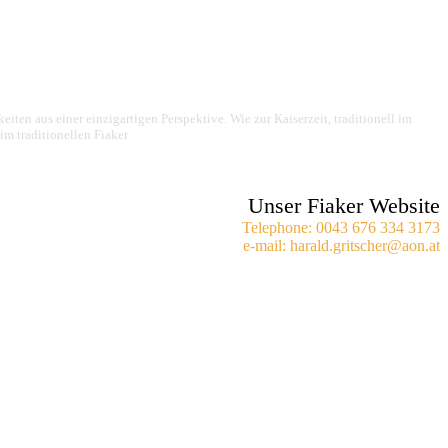
iten aus einer einzigartigen Perspektive. Wie zur Kaiserzeit, traditionell im
im traditionellen Fiaker
Unser Fiaker Website
Telephone: 0043 676 334 3173
e-mail: harald.gritscher@aon.at