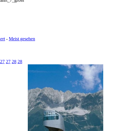
ahrt_7_gross
ert
-
Meist gesehen
27
27
28
28