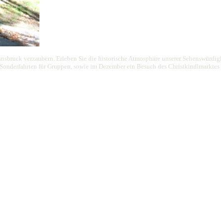
nnsbruck verzaubern. Erleben Sie die historische Atmosphäre unserer Sehenswürdigke
d Sonderfahrten für Gruppen, sowie im Dezember ein Besuch des Christkindlmarktes 