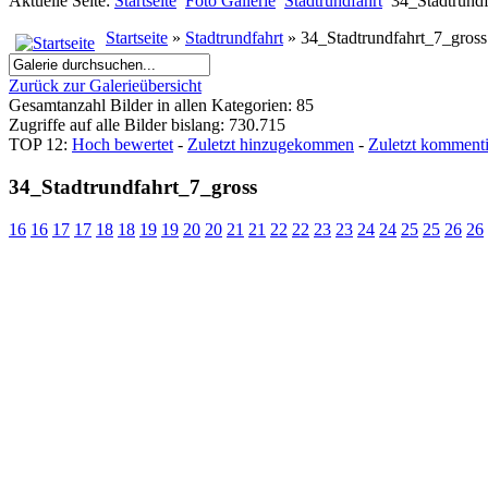
Aktuelle Seite:
Startseite
Foto Gallerie
Stadtrundfahrt
34_Stadtrundf
Startseite
»
Stadtrundfahrt
» 34_Stadtrundfahrt_7_gross
Zurück zur Galerieübersicht
Gesamtanzahl Bilder in allen Kategorien: 85
Zugriffe auf alle Bilder bislang: 730.715
TOP 12:
Hoch bewertet
-
Zuletzt hinzugekommen
-
Zuletzt kommenti
34_Stadtrundfahrt_7_gross
16
16
17
17
18
18
19
19
20
20
21
21
22
22
23
23
24
24
25
25
26
26