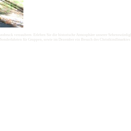
nnsbruck verzaubern. Erleben Sie die historische Atmosphäre unserer Sehenswürdigke
d Sonderfahrten für Gruppen, sowie im Dezember ein Besuch des Christkindlmarktes 