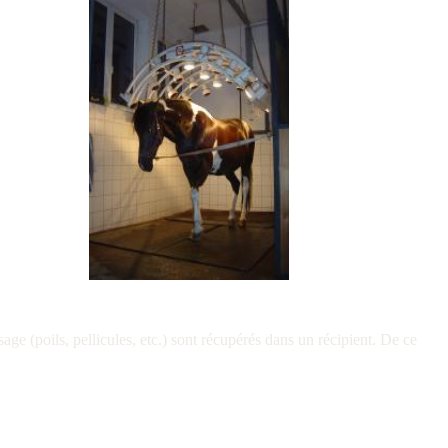
ge (poils, pellicules, etc.) sont récupérés dans un récipient. De ce