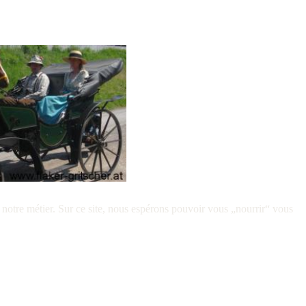
otre métier. Sur ce site, nous espérons pouvoir vous „nourrir“ vous