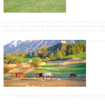
Les chevaux étant également des gourmets, nous attachons la plus grand
vert riche en espèces (herbes, légumineuses, herbes fourragères), fraî
vitamines, oligoéléments, etc. la vitalité et la santé sont assistées jusq
Lorsque le t
Pour le temps passé dans l’écurie, nous nous sommes efforcés de créer 