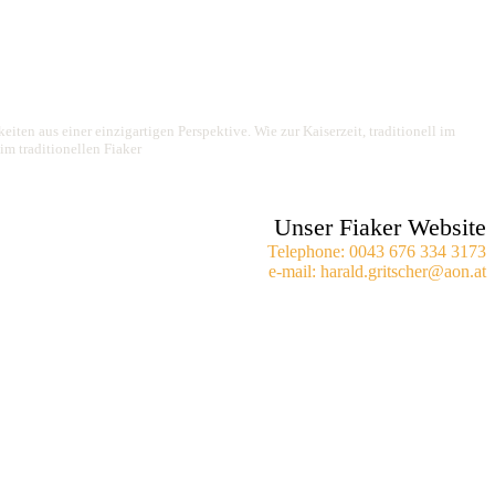
iten aus einer einzigartigen Perspektive. Wie zur Kaiserzeit, traditionell im
im traditionellen Fiaker
Unser Fiaker Website
Telephone: 0043 676 334 3173
e-mail: harald.gritscher@aon.at