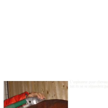
L’aspirateur pour chevaux
fait ils ne se répandent pa