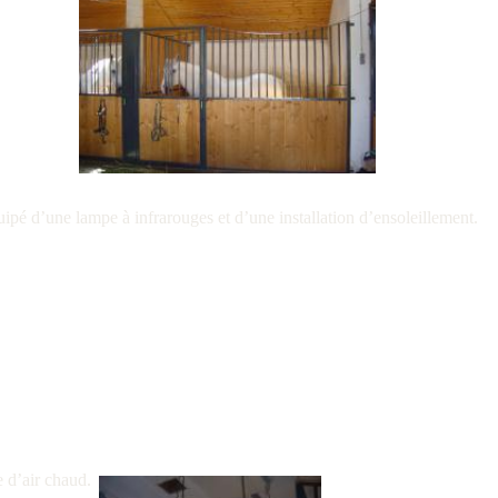
uipé d’une lampe à infrarouges et d’une installation d’ensoleillement.
 d’air chaud.