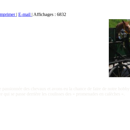
Imprimer
|
E-mail
| Affichages : 6832
passionnée des chevaux et avons eu la chance de faire de notre hobby n
ce qui se passe derrière les coulisses des « promenades en calèches ».