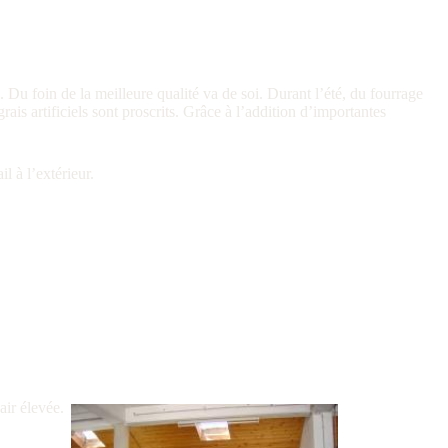
Du foin de la meilleure qualité va de soi. Durant l’été, du fourrage
s artificiels sont proscrits. Grâce à l’addition d’importantes
l à l’extérieur.
air élevée.