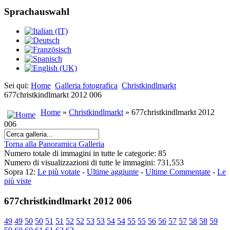
Sprachauswahl
Sei qui:
Home
Galleria fotografica
Christkindlmarkt
677christkindlmarkt 2012 006
Home
»
Christkindlmarkt
» 677christkindlmarkt 2012
006
Torna alla Panoramica Galleria
Numero totale di immagini in tutte le categorie: 85
Numero di visualizzazioni di tutte le immagini: 731,553
Sopra 12:
Le più votate
-
Ultime aggiunte
-
Ultime Commentate
-
Le
più viste
677christkindlmarkt 2012 006
49
49
50
50
51
51
52
52
53
53
54
54
55
55
56
56
57
57
58
58
59