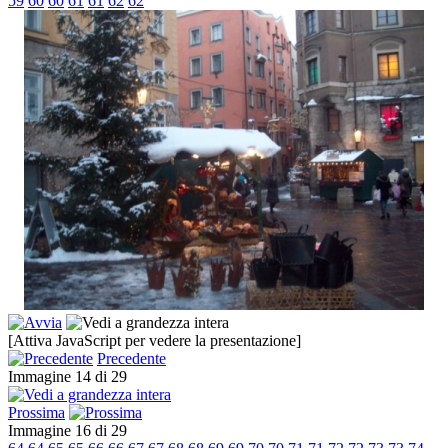
59
60
60
61
61
62
62
[Attiva JavaScript per vedere la presentazione]
Precedente
Immagine 14 di 29
Prossima
Immagine 16 di 29