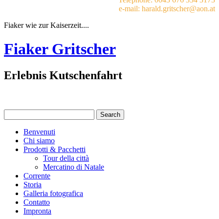
e-mail: harald.gritscher@aon.at
Fiaker wie zur Kaiserzeit....
Fiaker Gritscher
Erlebnis Kutschenfahrt
Benvenuti
Chi siamo
Prodotti & Pacchetti
Tour della città
Mercatino di Natale
Corrente
Storia
Galleria fotografica
Contatto
Impronta