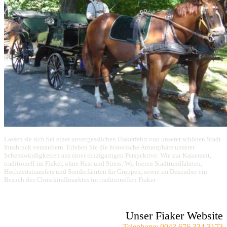
Lassen sie sich bei einer unvergesslichen Fiakerfahrt von unserer schönen Stadt
Innsbruck verzaubern. Erleben Sie die historische Atmosphäre unserer
Sehenswürdigkeiten aus einer einzigartigen Perspektive. Wie zur Kaiserzeit,
traditionell im Fiaker, ohne Hast und Stress. Wir bieten Stadtrundfahrten,
Hochzeitstransfers und Sonderfahrten für Gruppen, sowie im Dezember ein
Besuch des Christkindlmarktes im traditionellen Fiaker
Unser Fiaker Website
Telephone: 0043 676 334 3173