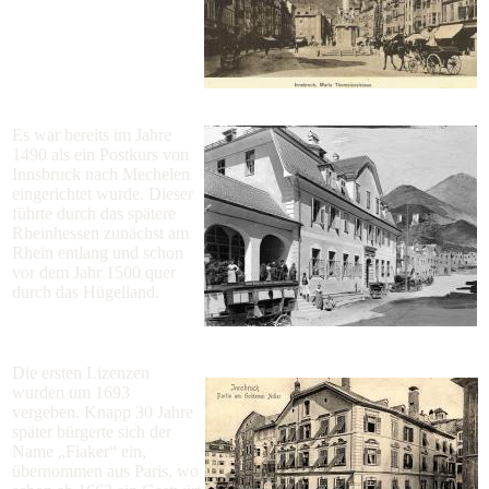
Es war bereits im Jahre
1490 als ein Postkurs von
Innsbruck nach Mechelen
eingerichtet wurde. Dieser
führte durch das spätere
Rheinhessen zunächst am
Rhein entlang und schon
vor dem Jahr 1500 quer
durch das Hügelland.
Die ersten Lizenzen
wurden um 1693
vergeben. Knapp 30 Jahre
später bürgerte sich der
Name „Fiaker“ ein,
übernommen aus Paris, wo