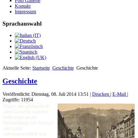
Foto Gallerie
Kontakt
Impressum
Sprachauswahl
Aktuelle Seite:
Startseite
Geschichte
Geschichte
Geschichte
Veröffentlicht: Dienstag, 08. Juli 2014 13:51
|
Drucken
|
E-Mail
|
Zugriffe: 11954
Fiaker, ein jahrhunderte
altes Gewerbe welches
bedeutend an der
Entwicklung von Mensch
und Land
mitverantwortlich war.