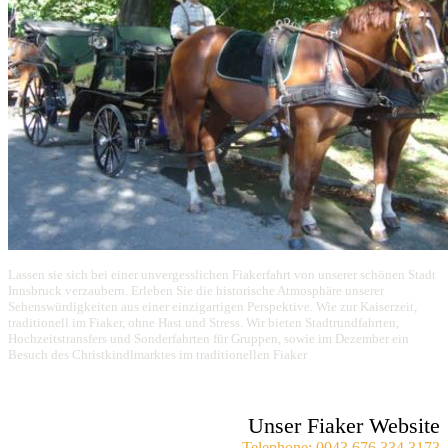
Lassen sie sich bei einer unvergesslichen Fiakerfahrt von unserer schönen Stadt
Innsbruck verzaubern. Erleben Sie die historische Atmosphäre unserer
Sehenswürdigkeiten aus einer einzigartigen Perspektive. Wie zur Kaiserzeit,
traditionell im Fiaker, ohne Hast und Stress. Wir bieten Stadtrundfahrten,
Hochzeitstransfers und Sonderfahrten für Gruppen, sowie im Dezember ein
Besuch des Christkindlmarktes im traditionellen Fiaker
Unser Fiaker Website
Telephone: 0043 676 334 3173