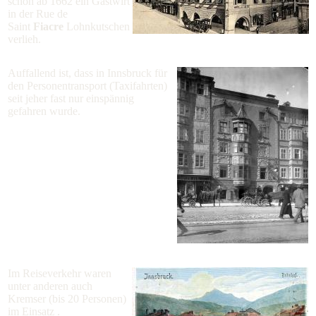
schon ab 1662 ein Gastwirt
in der Rue de
Saint
Fiacre
Lohnkutschen
verlieh.
Auffallend ist, dass in Innsbruck für
den Personentransport (Taxifahrten)
seit jeher fast nur einspännig
gefahren wurde.
Im Reiseverkehr waren
unter anderen auch
Kremser (bis 20 Personen)
im Einsatz .