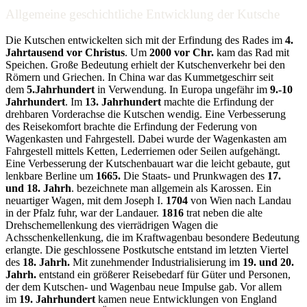
Allgemeine geschichtliche Entwicklung der Kutsche
Die Kutschen entwickelten sich mit der Erfindung des Rades im
4.
Jahrtausend vor Christus
. Um
2000 vor Chr.
kam das Rad mit
Speichen. Große Bedeutung erhielt der Kutschenverkehr bei den
Römern und Griechen. In China war das Kummetgeschirr seit
dem
5.Jahrhundert
in Verwendung. In Europa ungefähr im
9.-10
Jahrhundert
. Im
13. Jahrhundert
machte die Erfindung der
drehbaren Vorderachse die Kutschen wendig. Eine Verbesserung
des Reisekomfort brachte die Erfindung der Federung von
Wagenkasten und Fahrgestell. Dabei wurde der Wagenkasten am
Fahrgestell mittels Ketten, Lederriemen oder Seilen aufgehängt.
Eine Verbesserung der Kutschenbauart war die leicht gebaute, gut
lenkbare Berline um
1665.
Die Staats- und Prunkwagen des
17.
und 18. Jahrh
. bezeichnete man allgemein als Karossen. Ein
neuartiger Wagen, mit dem Joseph I.
1704
von Wien nach Landau
in der Pfalz fuhr, war der Landauer.
1816
trat neben die alte
Drehschemellenkung des vierrädrigen Wagen die
Achsschenkellenkung, die im Kraftwagenbau besondere Bedeutung
erlangte. Die geschlossene Postkutsche entstand im letzten Viertel
des
18. Jahrh.
Mit zunehmender Industrialisierung im
19. und 20.
Jahrh.
entstand ein größerer Reisebedarf für Güter und Personen,
der dem Kutschen- und Wagenbau neue Impulse gab. Vor allem
im
19. Jahrhundert
kamen neue Entwicklungen von England