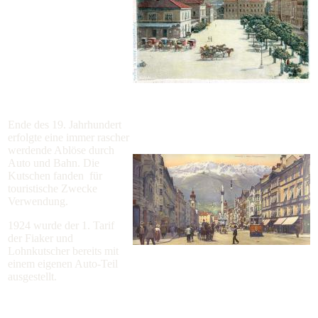
Ende des 19. Jahrhundert
erfolgte eine immer rascher
werdende Ablöse durch
Auto und Bahn. Die
Kutschen fanden für
touristische Zwecke
Verwendung.
1924 wurde der 1. Tarif
der Fiaker und
Lohnkutscher bereits mit
einem eigenen Auto-Teil
ausgestellt.